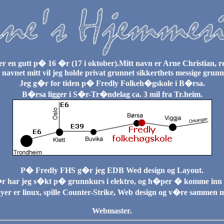
er en gutt p� 16 �r (17 i oktober).Mitt navn er Arne Christian, r
 navnet mitt vil jeg holde privat grunnet sikkerthets messige grunn
Jeg g�r for tiden p� Fredly Folkeh�gskole i B�rsa.
B�rsa ligger i S�r-Tr�ndelag ca. 3 mil fra Tr.heim.
P� Fredly FHS g�r jeg EDB Wed design og Layout.
r har jeg s�kt p� grunnkurs i elektro, og h�per � komme inn
er er linux, spille Counter-Strike, Web design og v�re sammen 
Webmaster.