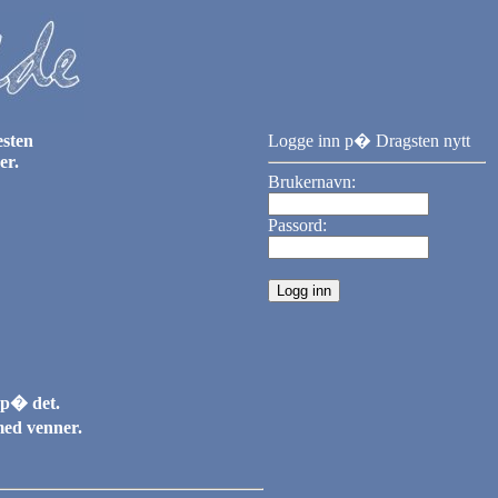
esten
Logge inn p� Dragsten nytt
er.
Brukernavn:
Passord:
 p� det.
med venner.