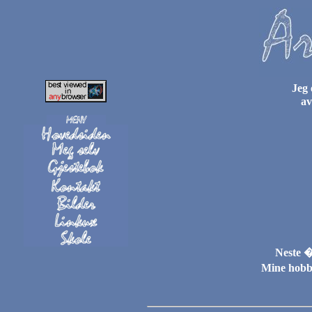
Jeg 
av
Neste �
Mine hobby